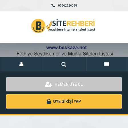
05362236098
HEMEN ÜYE OL
ÜYE GİRİŞİ YAP