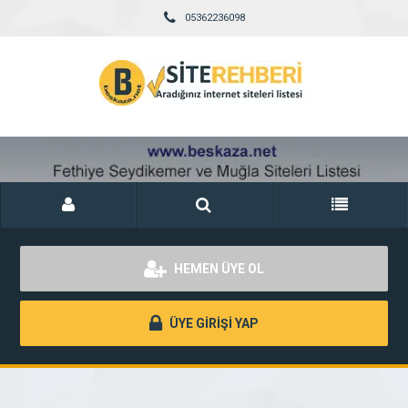
05362236098
HEMEN ÜYE OL
ÜYE GİRİŞİ YAP