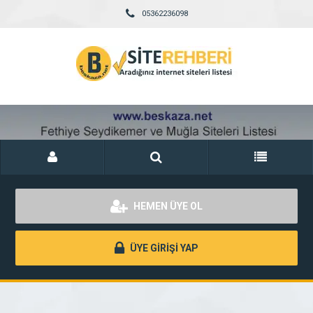
05362236098
HEMEN ÜYE OL
ÜYE GİRİŞİ YAP