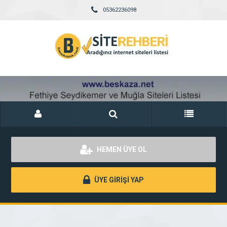
05362236098
HEMEN ÜYE OL
ÜYE GİRİŞİ YAP