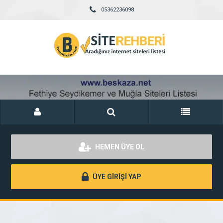
05362236098
HEMEN ÜYE OL
ÜYE GİRİŞİ YAP