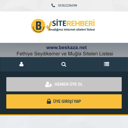
05362236098
HEMEN ÜYE OL
ÜYE GİRİŞİ YAP